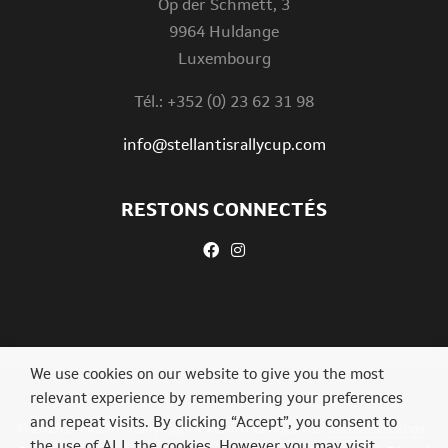
Op der Schmett, 3
9964 Huldange
Luxembourg
Tél.: +352 (0) 23 62 31 98
info@stellantisrallycup.com
RESTONS CONNECTÉS
We use cookies on our website to give you the most
relevant experience by remembering your preferences
and repeat visits. By clicking “Accept”, you consent to
© 2026 Stellantis Rally Cup. Tous droits réservés.
Cookie settings
-
the use of ALL the cookies. However you may visit